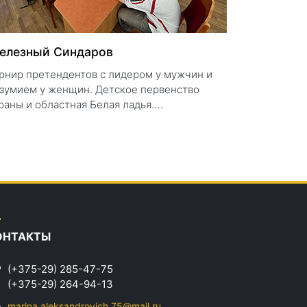
елезный Синдаров
рнир претендентов с лидером у мужчин и
зумием у женщин. Детское первенство
раны и областная Белая ладья….
ОНТАКТЫ
(+375-29) 285-47-75
(+375-29) 264-94-13
marina.aleksandrovich.75@mail.ru