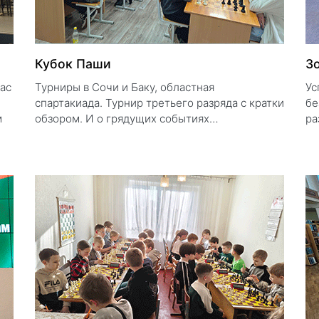
Кубок Паши
З
нас
Турниры в Сочи и Баку, областная
Ус
спартакиада. Турнир третьего разряда с кратки
бе
м
обзором. И о грядущих событиях…
ра