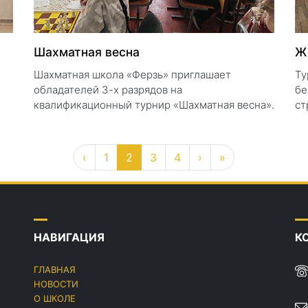
Шахматная весна
Ж
Шахматная школа «Ферзь» приглашает
Ту
обладателей 3-х разрядов на
бе
квалификационный турнир «Шахматная весна».
ст
‹
1
2
3
4
›
»
НАВИГАЦИЯ
К
ГЛАВНАЯ
НОВОСТИ
О ШКОЛЕ