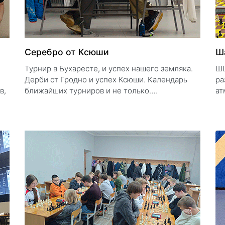
Серебро от Ксюши
Ш
Турнир в Бухаресте, и успех нашего земляка.
ШШ
Дерби от Гродно и успех Ксюши. Календарь
ра
в,
ближайших турниров и не только….
ат