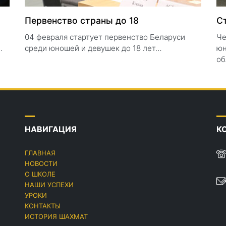
Первенство страны до 18
С
04 февраля стартует первенство Беларуси
Че
.
среди юношей и девушек до 18 лет…
юн
об
НАВИГАЦИЯ
К
ГЛАВНАЯ
НОВОСТИ
О ШКОЛЕ
НАШИ УСПЕХИ
УРОКИ
КОНТАКТЫ
ИСТОРИЯ ШАХМАТ