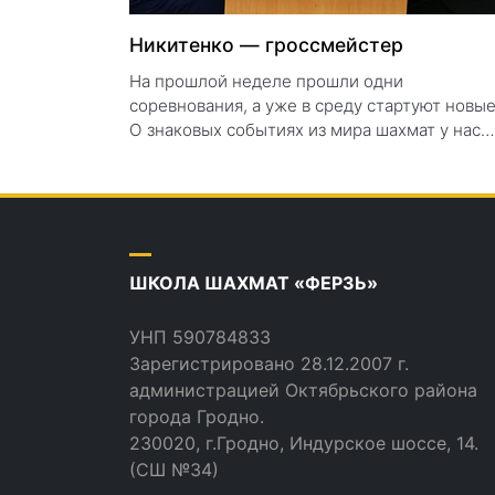
Никитенко — гроссмейстер
На прошлой неделе прошли одни
соревнования, а уже в среду стартуют новые
О знаковых событиях из мира шахмат у нас…
ШКОЛА ШАХМАТ «ФЕРЗЬ»
УНП 590784833
Зарегистрировано 28.12.2007 г.
администрацией Октябрьского района
города Гродно.
230020, г.Гродно, Индурское шоссе, 14.
(СШ №34)