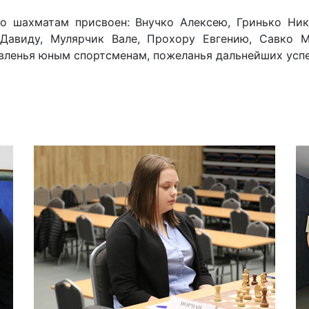
о шахматам присвоен: Внучко Алексею, Гринько Ник
Давиду, Мулярчик Вале, Прохору Евгению, Савко М
вленья юным спортсменам, пожеланья дальнейших успе