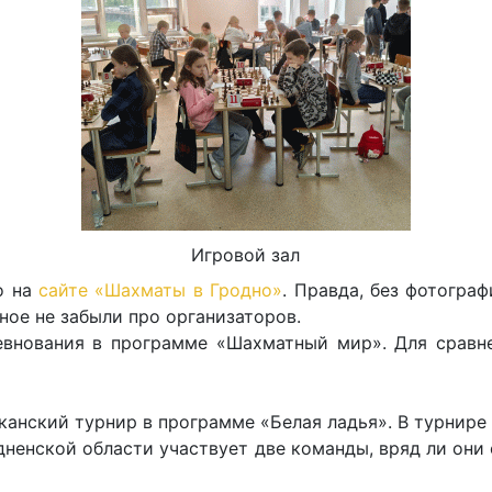
Игровой зал
о на
сайте «Шахматы в Гродно»
. Правда, без фотогра
вное не забыли про организаторов.
внования в программе «Шахматный мир». Для срав
канский турнир в программе «Белая ладья». В турнире
дненской области участвует две команды, вряд ли они 