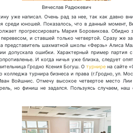
а
Вячеслав Радюкевич
ну уже написал. Очень рад за нее, так как давно вн
еля среди юношей. Показалось, что в данный момент, 
олжает прогрессировать Мария Боровикова. Обидно 
перевесом, и ставшей только четвертой. Сразу же з
а представитель шахматной школы «Ферзь» Алиса Ма
ии допускала ошибки. Характерный пример партия с
опротивленье. И когда ничья уже близка, следует опя
вительница Гродно Ксения Богуш. О
турнире
на сайте 
 колледжа турнира бизнеса и права (г.Гродно, ул. Мо
 Иван Войшнис. Отмечу высокое четвертое место Ли
рель, но финиш не задался. Пользуясь случаем, наш 