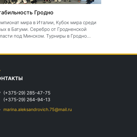
табильность Гродно
мпионат мира в Италии, Кубок мира среди
ых в Батуми. Серебро от Гродненской
ласти под Минском. Турниры в Гродно…
ОНТАКТЫ
(+375-29) 285-47-75
(+375-29) 264-94-13
marina.aleksandrovich.75@mail.ru