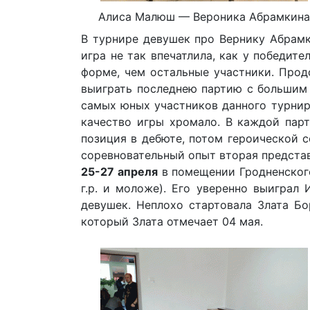
Алиса Малюш — Вероника Абрамкин
В турнире девушек про Вернику Абрамки
игра не так впечатлила, как у победит
форме, чем остальные участники. Прод
выиграть последнею партию с большим 
самых юных участников данного турнир
качество игры хромало. В каждой парт
позиция в дебюте, потом героической с
соревновательный опыт вторая предста
25-27 апреля
в помещении Гродненского
г.р. и моложе). Его уверенно выиграл
девушек. Неплохо стартовала Злата Бо
который Злата отмечает 04 мая.