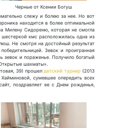
Черные от Ксении Богуш
имательно слежу и болею за нее. Но вот
Вероника находится в более оптимальной
за Милену Сидореню, которая не смогла
а шестеркой кмс расположилась одна из
люш. Не смотря на достойный результат
 победительницей. Зевок и проигранная
ть зевок и пораженье. Получило богатый
«Открытые шахматы».
стовая, 39) прошел
детский турнир
(2013
и Хайминовой, сумевшее опередить всех
сайт, поздравляет ее с Днем рожденья,