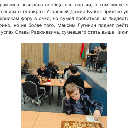
брамкина выиграла вообще все партии, в том числе 
атлениях о турнирах. У юношей Дамир Булгак приятно у
ерникам фору в очко, но сумел пробиться на пьедеста
йно, но не более того. Максим Лугинин поднял рейтин
 успех Славы Радюкевича, сумевшего стать выше Ники